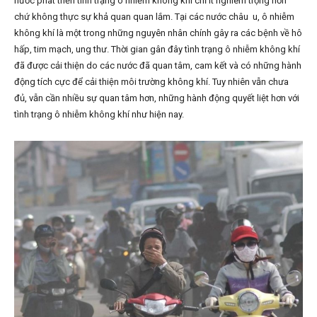
nước phát triển tình trạng ô nhiễm không khí chỉ ít nghiêm trọng hơn
chứ không thực sự khả quan quan lắm. Tại các nước châu u, ô nhiễm
không khí là một trong những nguyên nhân chính gây ra các bệnh về hô
hấp, tim mạch, ung thư. Thời gian gân đây tình trạng ô nhiễm không khí
đã được cải thiện do các nước đã quan tâm, cam kết và có những hành
động tích cực để cải thiện môi trường không khí. Tuy nhiên vẫn chưa
đủ, vẫn cần nhiều sự quan tâm hơn, những hành động quyết liệt hơn với
tình trạng ô nhiễm không khí như hiện nay.