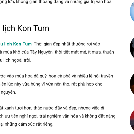
ộng lớn, không gian thoáng đãng và những giá trị văn hóa
u lịch Kon Tum
u lịch Kon Tum
. Thời gian đẹp nhất thường rơi vào
à mùa khô của Tây Nguyên, thời tiết mát mẻ, ít mưa, thuận
 lịch ngoài trời.
 vào mùa hoa dã quỳ, hoa cà phê và nhiều lễ hội truyền
ên lúc này vừa hùng vĩ vừa nên thơ, rất phù hợp cho
 nguyên.
t xanh tươi hơn, thác nước đầy và đẹp, nhưng việc di
h ưu tiên nghỉ ngơi, trải nghiệm văn hóa và không đặt nặng
ại những cảm xúc rất riêng.