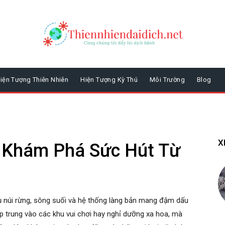
iện Tượng Thiên Nhiên
Hiện Tượng Kỳ Thú
Môi Trường
Blog
X
 Khám Phá Sức Hút Từ
ụ núi rừng, sông suối và hệ thống làng bản mang đậm dấu
 trung vào các khu vui chơi hay nghỉ dưỡng xa hoa, mà