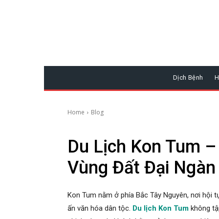
Dịch Bệnh
H
Home
Blog
Du Lịch Kon Tum –
Vùng Đất Đại Ngàn
Kon Tum nằm ở phía Bắc Tây Nguyên, nơi hội t
ấn văn hóa dân tộc.
Du lịch Kon Tum
không tập