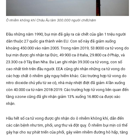
Ô nhiễm không khí Châu Âu làm 300.000 người chết/năm
Đầu những năm 1990, bụi mịn đã gây ra cái chết của gần 1 triệu người
dân thuộc 27 quốc gia thành viên EU. Con số này đã giảm xuống
khoảng 450.000 vào năm 2005. Trong năm 2019, 53.8000 ca tử vong do
bụi mịn được ghi nhận tại Đức, 49.900 ca ở Italia, 29.800 ca ở Pháp, và
23.300 ca ở Tây Ban Nha. Ba Lan ghi nhận 39.300 ca tử vong, con số
cao nhất tính trên đầu người. EEA cũng ghi nhận những ca tử vong do
các hợp chất ô nhiễm gây nguy hiểm khác. Các trường hợp tử vong do
nitro dioxide chủ yếu từ xe cộ, nhà máy nhiệt điệt đã giảm 4 lần xuống
còn 40.000 ca từ năm 2018-2019. Các trường hợp tử vong liên quan đến
tầng ozone cũng đã ghi nhận giảm 13% xuống 16.800 ca được xác
nhận.
Hầu hết số ca tử vong được ghi nhận do ô nhiễm không khí, dẫn đến
các căn bệnh như tim, phổi, ung thư và đột quỵ. Ô nhiễm bụi mịn có thể
gây hại cho sự phát triển của phổi, gây viêm nhiễm đường hô hấp, tăng