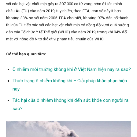
với các hạt vật chất mịn gây ra 307.000 ca tử vong sớm ở Liên minh
châu Âu (EU) vào năm 2019, tuy nhiên, theo EEA, con số này ít hơn
khoảng 33% so với năm 2005. EEA cho biết, khoảng 97% dân số thành
thị của EU tiếp xúc với các hạt vật chất mịn có nồng độ vượt quá hướng
dẫn của Tổ chức Y tế Thế giới (WHO) vào năm 2019, trong khi 94% đối
mặt với nồng độ Nitơ điôxít vi phạm tiêu chuẩn của WHO.
Có thể bạn quan tâm:
Ô nhiễm môi trường không khí ở Việt Nam hiện nay ra sao?
Thực trạng ô nhiễm không khí – Giải pháp khắc phục hiện
nay
Tác hại của ô nhiễm không khí đến sức khỏe con người ra
sao?