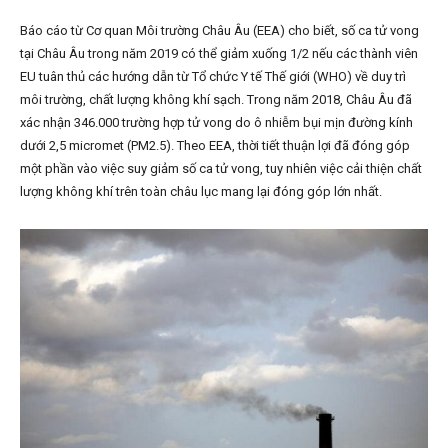
Báo cáo từ Cơ quan Môi trường Châu Âu (EEA) cho biết, số ca tử vong
tại Châu Âu trong năm 2019 có thể giảm xuống 1/2 nếu các thành viên
EU tuân thủ các hướng dẫn từ Tổ chức Y tế Thế giới (WHO) về duy trì
môi trường, chất lượng không khí sạch. Trong năm 2018, Châu Âu đã
xác nhận 346.000 trường hợp tử vong do ô nhiễm bụi mịn đường kính
dưới 2,5 micromet (PM2.5). Theo EEA, thời tiết thuận lợi đã đóng góp
một phần vào việc suy giảm số ca tử vong, tuy nhiên việc cải thiện chất
lượng không khí trên toàn châu lục mang lại đóng góp lớn nhất.