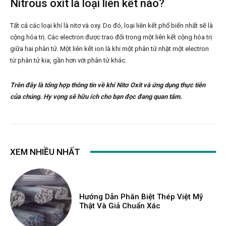
Nitrous oxit là loại liên kết nào?
Tất cả các loại khí là nitơ và oxy. Do đó, loại liên kết phổ biến nhất sẽ là
cộng hóa trị. Các electron được trao đổi trong một liên kết cộng hóa trị
giữa hai phân tử. Một liên kết ion là khi một phân tử nhặt một electron
từ phân tử kia, gần hơn với phân tử khác.
Trên đây là tổng hợp thông tin về khí Nitơ Oxit và ứng dụng thực tiễn
của chúng. Hy vọng sẽ hữu ích cho bạn đọc đang quan tâm.
XEM NHIỀU NHẤT
Hướng Dẫn Phân Biệt Thép Việt Mỹ
Thật Và Giả Chuẩn Xác