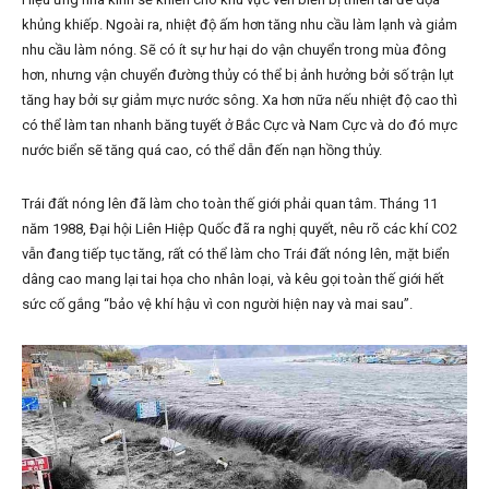
khủng khiếp. Ngoài ra, nhiệt độ ấm hơn tăng nhu cầu làm lạnh và giảm
nhu cầu làm nóng. Sẽ có ít sự hư hại do vận chuyển trong mùa đông
hơn, nhưng vận chuyển đường thủy có thể bị ảnh hưởng bởi số trận lụt
tăng hay bởi sự giảm mực nước sông. Xa hơn nữa nếu nhiệt độ cao thì
có thể làm tan nhanh băng tuyết ở Bắc Cực và Nam Cực và do đó mực
nước biển sẽ tăng quá cao, có thể dẫn đến nạn hồng thủy.
Trái đất nóng lên đã làm cho toàn thế giới phải quan tâm. Tháng 11
năm 1988, Đại hội Liên Hiệp Quốc đã ra nghị quyết, nêu rõ các khí CO2
vẫn đang tiếp tục tăng, rất có thể làm cho Trái đất nóng lên, mặt biển
dâng cao mang lại tai họa cho nhân loại, và kêu gọi toàn thế giới hết
sức cố gắng “bảo vệ khí hậu vì con người hiện nay và mai sau”.