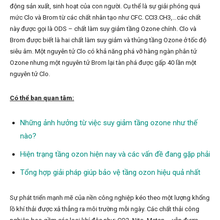
động sản xuất, sinh hoạt của con người. Cụ thể là sự giải phóng quá
mức Clo và Brom từ các chất nhân tạo như CFC. CCI3.CH3,…các chất
này được gọi là ODS – chất làm suy giảm tầng Ozone chính. Clo và
Brom được biết là hai chất làm suy giảm và thủng tầng Ozone ở tốc độ
siêu âm. Một nguyên tử Clo có khả năng phá vỡ hàng ngàn phân tử
Ozone nhưng một nguyên tử Brom lại tàn phá được gấp 40 lần một
nguyên tử Clo.
Có thể bạn quan tâm:
Những ảnh hưởng từ việc suy giảm tầng ozone như thế
nào?
Hiện trạng tầng ozon hiện nay và các vấn đề đang gặp phải
Tổng hợp giải pháp giúp bảo vệ tầng ozon hiệu quả nhất
Sự phát triển mạnh mẽ của nền công nghiệp kéo theo một lượng khổng
lồ khí thải được xả thẳng ra môi trường mỗi ngày. Các chất thải công