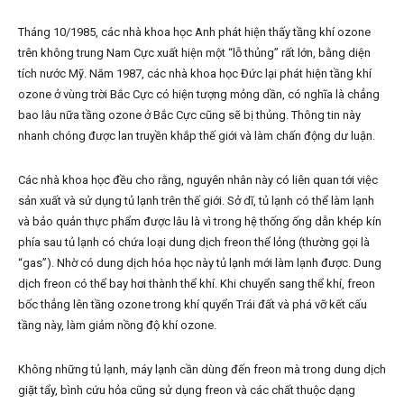
Tháng 10/1985, các nhà khoa học Anh phát hiện thấy tầng khí ozone
trên không trung Nam Cực xuất hiện một “lỗ thủng” rất lớn, bằng diện
tích nước Mỹ. Năm 1987, các nhà khoa học Đức lại phát hiện tầng khí
ozone ở vùng trời Bắc Cực có hiện tượng mỏng dần, có nghĩa là chẳng
bao lâu nữa tầng ozone ở Bắc Cực cũng sẽ bị thủng. Thông tin này
nhanh chóng được lan truyền khắp thế giới và làm chấn động dư luận.
Các nhà khoa học đều cho rằng, nguyên nhân này có liên quan tới việc
sản xuất và sử dụng tủ lạnh trên thế giới. Sở dĩ, tủ lạnh có thể làm lạnh
và bảo quản thực phẩm được lâu là vì trong hệ thống ống dẫn khép kín
phía sau tủ lạnh có chứa loại dung dịch freon thể lỏng (thường gọi là
“gas”). Nhờ có dung dịch hóa học này tủ lạnh mới làm lạnh được. Dung
dịch freon có thể bay hơi thành thể khí. Khi chuyển sang thể khí, freon
bốc thẳng lên tầng ozone trong khí quyển Trái đất và phá vỡ kết cấu
tầng này, làm giảm nồng độ khí ozone.
Không những tủ lạnh, máy lạnh cần dùng đến freon mà trong dung dịch
giặt tẩy, bình cứu hỏa cũng sử dụng freon và các chất thuộc dạng