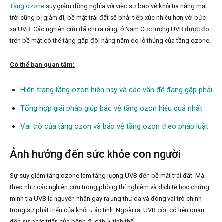
Tầng ozone
suy giảm đồng nghĩa với việc sự bảo vệ khỏi tia nắng mặt
trời cũng bị giảm đi, bề mặt trái đất sẽ phải tiếp xúc nhiều hơn với bức
xạ UVB. Các nghiên cứu đã chỉ ra rằng, ở Nam Cực lượng UVB được đo
trên bề mặt có thể tăng gấp đôi hằng năm do lỗ thủng của tầng ozone.
Có thể bạn quan tâm:
Hiện trạng tầng ozon hiện nay và các vấn đề đang gặp phải
Tổng hợp giải pháp giúp bảo vệ tầng ozon hiệu quả nhất
Vai trò của tầng ozon và bảo vệ tầng ozon theo pháp luật
Ảnh hưởng đến sức khỏe con người
Sự suy giảm tầng ozone làm tăng lượng UVB đến bề mặt trái đất. Mà
theo như các nghiên cứu trong phòng thí nghiệm và dịch tễ học chứng
minh tia UVB là nguyên nhân gây ra ung thư da và đóng vai trò chính
trong sự phát triển của khối u ác tính. Ngoài ra, UVB còn có liên quan
đến sự phát triển của bệnh đục thủy tinh thể.