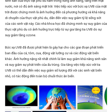
sinh sản của thực vật phù du nằm trong vùng ánh sáng, tầng trên mặt
nước, nơi có đủ ánh sáng mặt trời. Việc tiếp xúc với bức xạ UVB của mặt
trời được chứng minh là ảnh hưởng đến cả phương hướng và khả năng
di chuyển của thực vật phù du, dẫn đến việc suy giảm tỷ lệ sống sót
của các sinh vật này. Các nhà khoa học đã chứng minh sự suy giảm của
thực vật phù du có ảnh hưởng trực tiếp từ sự gia tăng tia UVB do sự
suy giảm tầng ozone.
Bức xạ UVB đã được phát hiện là gây hại cho các giai đoạn phát triển
ban đầu của cá, tôm, cua, động vật lưỡng cư và các động vật biển
khác. Ảnh hưởng nặng nề nhất chính là làm suy giảm khả năng sinh sản
và suy giảm sự phát triển của ấu trùng. Gia tăng việc tiếp xúc với tia
UVB có thể dẫn đến việc suy giảm số lượng đối với các sinh vật biển
nhỏ, có tác động đến toàn bộ chuỗi thức ăn biển.