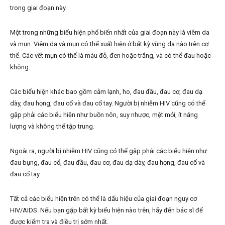
trong giai đoạn này.
Một trong những biểu hiện phổ biến nhất của giai đoạn này là viêm da
và mụn. Viêm da và mụn có thể xuất hiện ở bất kỳ vùng da nào trên cơ
thể. Các vết mụn có thể là màu đỏ, đen hoặc trắng, và có thể đau hoặc
không.
Các biểu hiện khác bao gồm cảm lạnh, ho, đau đầu, đau cơ, đau dạ
dày, đau họng, đau cổ và đau cổ tay. Người bị nhiễm HIV cũng có thể
gặp phải các biểu hiện như buồn nôn, suy nhược, mệt mỏi, ít năng
lượng và không thể tập trung.
Ngoài ra, người bị nhiễm HIV cũng có thể gặp phải các biểu hiện như
đau bụng, đau cổ, đau đầu, đau cơ, đau dạ dày, đau họng, đau cổ và
đau cổ tay.
Tất cả các biểu hiện trên có thể là dấu hiệu của giai đoạn nguy cơ
HIV/AIDS. Nếu bạn gặp bất kỳ biểu hiện nào trên, hãy đến bác sĩ để
được kiểm tra và điều trị sớm nhất.