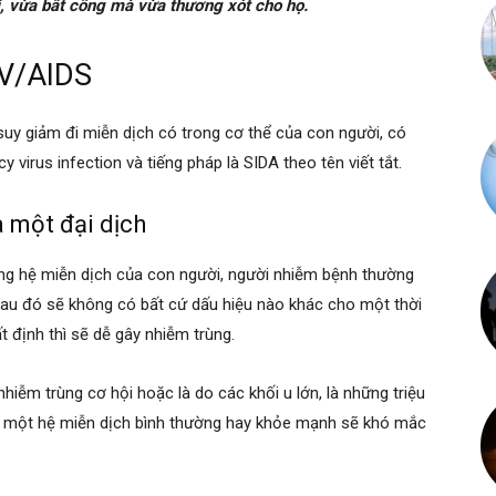
i, vừa bất công mà vừa thương xót cho họ.
IV/AIDS
suy giảm đi miễn dịch có trong cơ thể của con người, có
 virus infection và tiếng pháp là SIDA theo tên viết tắt.
 một đại dịch
rong hệ miễn dịch của con người, người nhiễm bệnh thường
Sau đó sẽ không có bất cứ dấu hiệu nào khác cho một thời
t định thì sẽ dễ gây nhiễm trùng.
hiễm trùng cơ hội hoặc là do các khối u lớn, là những triệu
 một hệ miễn dịch bình thường hay khỏe mạnh sẽ khó mắc