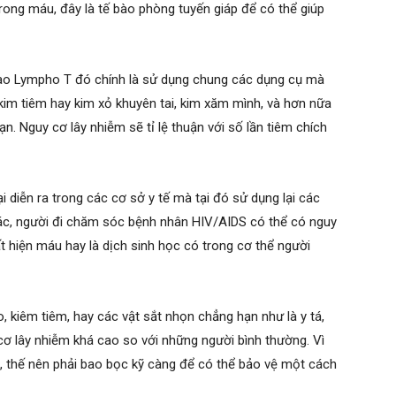
trong máu, đây là tế bào phòng tuyến giáp để có thể giúp
bào Lympho T đó chính là sử dụng chung các dụng cụ mà
 kim tiêm hay kim xỏ khuyên tai, kim xăm mình, và hơn nữa
. Nguy cơ lây nhiễm sẽ tỉ lệ thuận với số lần tiêm chích
ại diễn ra trong các cơ sở y tế mà tại đó sử dụng lại các
ác, người đi chăm sóc bệnh nhân HIV/AIDS có thể có nguy
ất hiện máu hay là dịch sinh học có trong cơ thể người
, kiêm tiêm, hay các vật sắt nhọn chẳng hạn như là y tá,
cơ lây nhiễm khá cao so với những người bình thường. Vì
ọ, thế nên phải bao bọc kỹ càng để có thể bảo vệ một cách