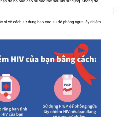
 bạn đã bỏ bao cao su vào rác sau khi sử dụng. Không để
bác sĩ về cách sử dụng bao cao su để phòng ngừa lây nhiễm