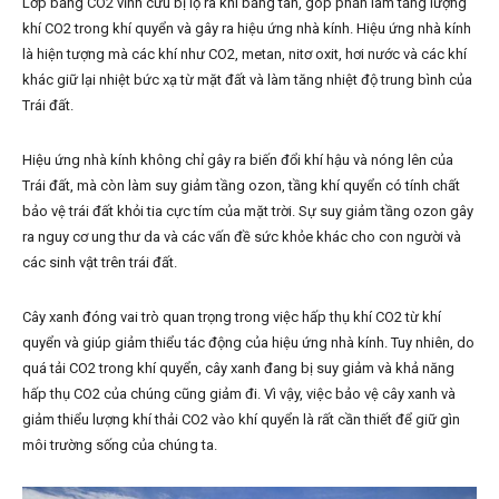
Lớp băng CO2 vĩnh cửu bị lộ ra khi băng tan, góp phần làm tăng lượng
khí CO2 trong khí quyển và gây ra hiệu ứng nhà kính. Hiệu ứng nhà kính
là hiện tượng mà các khí như CO2, metan, nitơ oxit, hơi nước và các khí
khác giữ lại nhiệt bức xạ từ mặt đất và làm tăng nhiệt độ trung bình của
Trái đất.
Hiệu ứng nhà kính không chỉ gây ra biến đổi khí hậu và nóng lên của
Trái đất, mà còn làm suy giảm tầng ozon, tầng khí quyển có tính chất
bảo vệ trái đất khỏi tia cực tím của mặt trời. Sự suy giảm tầng ozon gây
ra nguy cơ ung thư da và các vấn đề sức khỏe khác cho con người và
các sinh vật trên trái đất.
Cây xanh đóng vai trò quan trọng trong việc hấp thụ khí CO2 từ khí
quyển và giúp giảm thiểu tác động của hiệu ứng nhà kính. Tuy nhiên, do
quá tải CO2 trong khí quyển, cây xanh đang bị suy giảm và khả năng
hấp thụ CO2 của chúng cũng giảm đi. Vì vậy, việc bảo vệ cây xanh và
giảm thiểu lượng khí thải CO2 vào khí quyển là rất cần thiết để giữ gìn
môi trường sống của chúng ta.