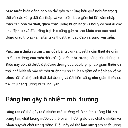
Mực nước biển dâng cao có thể gây ra những hậu quả nghiêm trọng
đối với các vùng đất đai thấp và ven biển, bao gồm lụt lội, xâm nhập
mặn, tàn phá đê điều, giảm chất lượng nước ngọt và nguy cơ mất đi các
khu định cư và đất trồng trọt. Nó cũng gây ra khó khăn cho các hoạt
động giao thông và hạ tầng kỹ thuật trên các đảo và vùng ven biển.
Việc giảm thiểu sự tan chảy của băng trôi và tuyết là cần thiết để giảm
thiểu tác động của biến đổi khí hậu đến môi trường sống của chúng ta.
Điều này có thể được đạt được thông qua các biện pháp giảm thiểu khí
thải nhà kính và bảo vệ môi trường tự nhiên, bao gồm cả việc bảo vệ và
phục hồi các hệ sinh thái đại dương và đất liền, cũng như giảm thiểu sự
tiêu thụ năng lượng và tài nguyên.
Băng tan gây ô nhiễm môi trường
Băng tan có thể gây ra ô nhiễm môi trường và ô nhiễm không khí. Khi
băng tan, chất lượng nước có thể bị ảnh hưởng do các chất ô nhiễm và
phân hủy vật chất trong băng. Điều này có thể làm suy giảm chất lượng