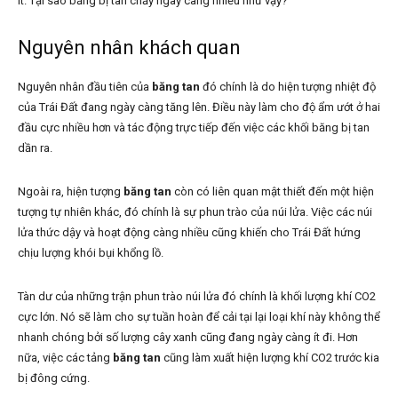
ít. Tại sao băng bị tan chảy ngày càng nhiều như vậy?
Nguyên nhân khách quan
Nguyên nhân đầu tiên của
băng tan
đó chính là do hiện tượng nhiệt độ
của Trái Đất đang ngày càng tăng lên. Điều này làm cho độ ẩm ướt ở hai
đầu cực nhiều hơn và tác động trực tiếp đến việc các khối băng bị tan
dần ra.
Ngoài ra, hiện tượng
băng tan
còn có liên quan mật thiết đến một hiện
tượng tự nhiên khác, đó chính là sự phun trào của núi lửa. Việc các núi
lửa thức dậy và hoạt động càng nhiều cũng khiến cho Trái Đất hứng
chịu lượng khói bụi khổng lồ.
Tàn dư của những trận phun trào núi lửa đó chính là khối lượng khí CO2
cực lớn. Nó sẽ làm cho sự tuần hoàn để cải tại lại loại khí này không thể
nhanh chóng bởi số lượng cây xanh cũng đang ngày càng ít đi. Hơn
nữa, việc các tảng
băng tan
cũng làm xuất hiện lượng khí CO2 trước kia
bị đông cứng.