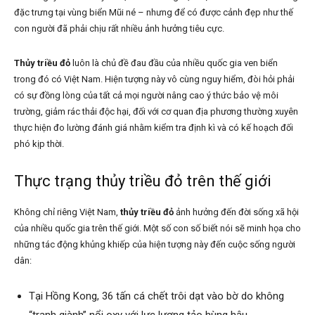
đặc trưng tại vùng biển Mũi né – nhưng để có được cảnh đẹp như thế
con người đã phải chịu rất nhiều ảnh hưởng tiêu cực.
Thủy triều đỏ
luôn là chủ đề đau đầu của nhiều quốc gia ven biển
trong đó có Việt Nam. Hiện tượng này vô cùng nguy hiểm, đòi hỏi phải
có sự đồng lòng của tất cả mọi người nâng cao ý thức bảo vệ môi
trường, giảm rác thải độc hại, đối với cơ quan địa phương thường xuyên
thực hiện đo lường đánh giá nhằm kiểm tra định kì và có kế hoạch đối
phó kịp thời.
Thực trạng thủy triều đỏ trên thế giới
Không chỉ riêng Việt Nam,
thủy triều đỏ
ảnh hưởng đến đời sống xã hội
của nhiều quốc gia trên thế giới. Một số con số biết nói sẽ minh họa cho
những tác động khủng khiếp của hiện tượng này đến cuộc sống người
dân:
Tại Hồng Kong, 36 tấn cá chết trôi dạt vào bờ do không
“tranh giành” nổi oxy với lực lượng tảo hùng hậu.