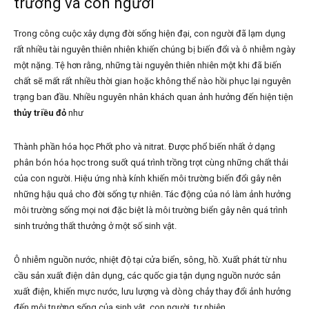
trường và con người
Trong công cuộc xây dựng đời sống hiện đại, con người đã lạm dụng
rất nhiều tài nguyên thiên nhiên khiến chúng bị biến đổi và ô nhiễm ngày
một nặng. Tệ hơn rằng, những tài nguyên thiên nhiên một khi đã biến
chất sẽ mất rất nhiều thời gian hoặc không thể nào hồi phục lại nguyên
trạng ban đầu. Nhiều nguyên nhân khách quan ảnh hưởng đến hiện tiện
thủy triều đỏ
như
Thành phần hóa học Phốt pho và nitrat. Được phổ biến nhất ở dạng
phân bón hóa học trong suốt quá trình trồng trọt cùng những chất thải
của con người. Hiệu ứng nhà kính khiến môi trường biến đổi gây nên
những hậu quả cho đời sống tự nhiên. Tác động của nó làm ảnh hưởng
môi trường sống mọi nơi đặc biệt là môi trường biển gây nên quá trình
sinh trưởng thất thưởng ở một số sinh vật.
Ô nhiễm nguồn nước, nhiệt độ tại cửa biển, sông, hồ. Xuất phát từ nhu
cầu sản xuất điện dân dụng, các quốc gia tận dụng nguồn nước sản
xuất điện, khiến mực nước, lưu lượng và dòng chảy thay đổi ảnh hưởng
đến môi trường sống của sinh vật, con người, tự nhiên.