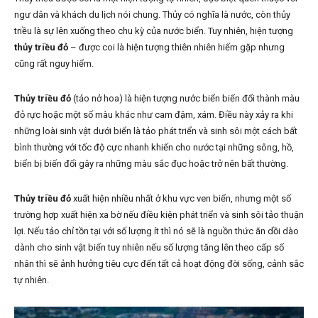
ngư dân và khách du lịch nói chung. Thủy có nghĩa là nước, còn thủy
triều là sự lên xuống theo chu kỳ của nước biển. Tuy nhiên, hiện tượng
thủy triều đỏ
– được coi là hiện tượng thiên nhiên hiếm gặp nhưng
cũng rất nguy hiểm.
Thủy triều đỏ
(tảo nở hoa) là hiện tượng nước biển biến đổi thành màu
đỏ rực hoặc một số màu khác như cam đậm, xám. Điều này xảy ra khi
những loài sinh vật dưới biển là tảo phát triển và sinh sôi một cách bất
bình thường với tốc độ cực nhanh khiến cho nước tại những sông, hồ,
biển bị biến đổi gây ra những màu sắc đục hoặc trở nên bất thường.
Thủy triều đỏ
xuất hiện nhiều nhất ở khu vực ven biển, nhưng một số
trường hợp xuất hiện xa bờ nếu điều kiện phát triển và sinh sôi tảo thuận
lợi. Nếu tảo chỉ tồn tại với số lượng ít thì nó sẽ là nguồn thức ăn dồi dào
dành cho sinh vật biển tuy nhiên nếu số lượng tăng lên theo cấp số
nhân thì sẽ ảnh hưởng tiêu cực đến tất cả hoạt động đời sống, cảnh sắc
tự nhiên.