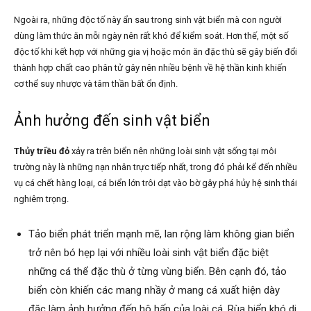
Ngoài ra, những độc tố này ẩn sau trong sinh vật biển mà con người
dùng làm thức ăn mỗi ngày nên rất khó để kiểm soát. Hơn thế, một số
độc tố khi kết hợp với những gia vị hoặc món ăn đặc thù sẽ gây biến đổi
thành hợp chất cao phân tử gây nên nhiều bệnh về hệ thần kinh khiến
cơ thể suy nhược và tâm thần bất ổn định.
Ảnh hưởng đến sinh vật biển
Thủy triều đỏ
xảy ra trên biển nên những loài sinh vật sống tại môi
trường này là những nạn nhân trực tiếp nhất, trong đó phải kể đến nhiều
vụ cá chết hàng loại, cá biển lớn trôi dạt vào bờ gây phá hủy hệ sinh thái
nghiêm trọng.
Tảo biển phát triển mạnh mẽ, lan rộng làm không gian biển
trở nên bó hẹp lại với nhiều loài sinh vật biển đặc biệt
những cá thể đặc thù ở từng vùng biển. Bên cạnh đó, tảo
biển còn khiến các mang nhầy ở mang cá xuất hiện dày
đặc làm ảnh hưởng đến hô hấp của loài cá. Rùa biển khó di