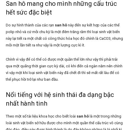
San hô mang cho mình những cấu trúc
hết sức đặc biệt
Do sự hình thành của các rạn
san hô
này đến sự kết hợp của các thể
polip nhỏ và cứ mỗi chu kỳ là một đêm trăng rằm thì loại sinh vật biển
này lại tiết ra một chất có công thức hóa học đó chính là CaCO3, nhưng
mỗi một lần tiết ra như vậy là một lượng cực kì ít.
Chính vì vậy để có thể có được một quần thể lớn như vậy thì phải trải
qua một quãng thời gian cực kỳ dài, có khi đến cả ngàn năm nên chính
vì vậy một khi loại sinh vật biển này đã chết đi thì sẽ mất rất lâu để có
thể phục hồi trở lại như ban đầu.
Nổi tiếng với hệ sinh thái đa dạng bậc
nhất hành tinh
Theo một số tài liệu khoa học cho biết loài
san hô
là một trong những
loài sinh vật biển sở hữu được cho mình một quần thể cấu trúc vô cùng
độc đáo, điều này được hình thành là do đây không những là lá phổi kì