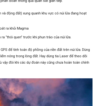
phán đoán thông qua quan sát gián tiếp.
n và động đất) xung quanh khu vực có núi lửa đang hoạt
hoát ra khỏi Magma
a “thói quen” trước khi phun trào của núi lửa.
GPS để tính toán độ phồng của nền đất trên núi lửa. Dùng
iểm nóng trong lòng đất. Hay dùng tia Laser để theo dõi
ù vậy đôi khi các dự đoán này cũng chưa hoàn toàn chính