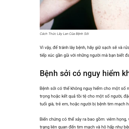
Cách Thức Lây Lan Của Bệnh Sởi
Vì vậy, để tránh lây bệnh, hãy giữ sạch sẽ và r
tiếp xúc gần gũi với những người mà bạn biết đa
Bệnh sởi có nguy hiểm k
Bệnh sởi có thể không nguy hiểm cho một số n
trọng hoặc kết quả tồi tệ cho một số người, đặ
tuổi già, trẻ em, hoặc người bị bệnh tim mạch 
Biến chứng có thể xảy ra bao gồm: viêm họng, v
trạng liên quan đến tim mạch và hô hấp như b