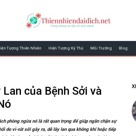
iện Tượng Thiên Nhiên
Hiện Tượng Kỳ Thú
Môi Trường
Blog
X
 Lan của Bệnh Sởi và
Nó
ch phòng ngừa nó là rất quan trọng để giúp ngăn chặn sự
i do vi-rút sởi gây ra, dễ lây lan qua không khí hoặc tiếp