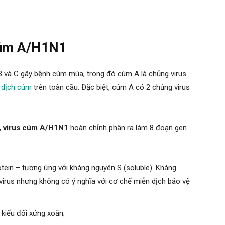
cúm A/H1N1
B và C gây bệnh cúm mùa, trong đó cúm A là chủng virus
 dịch cúm
trên toàn cầu. Đặc biệt, cúm A có 2 chủng virus
,
virus cúm A/H1N1
hoàn chỉnh phân ra làm 8 đoạn gen
otein – tương ứng với kháng nguyên S (soluble). Kháng
irus nhưng không có ý nghĩa với cơ chế miễn dịch bảo vệ
kiểu đối xứng xoắn;