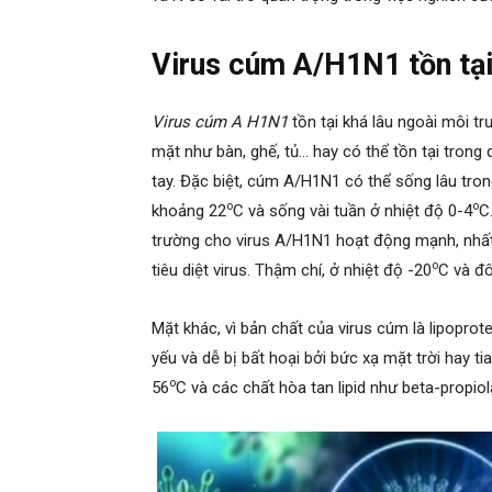
Virus cúm A/H1N1 tồn tại
Virus cúm A H1N1
tồn tại khá lâu ngoài môi tr
mặt như bàn, ghế, tủ… hay có thể tồn tại trong 
tay. Đặc biệt, cúm A/H1N1 có thể sống lâu tro
o
o
khoảng 22
C và sống vài tuần ở nhiệt độ 0-4
C
trường cho virus A/H1N1 hoạt động mạnh, nhất 
o
tiêu diệt virus. Thậm chí, ở nhiệt độ -20
C và đô
Mặt khác, vì bản chất của virus cúm là lipoprote
yếu và dễ bị bất hoại bởi bức xạ mặt trời hay tia
o
56
C và các chất hòa tan lipid như beta-propiol