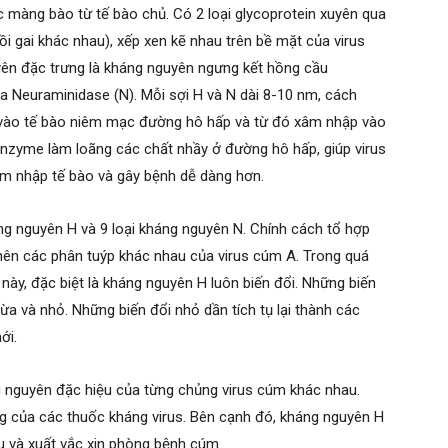
c màng bào từ tế bào chủ. Có 2 loại glycoprotein xuyên qua
i gai khác nhau), xếp xen kẽ nhau trên bề mặt của virus
yên đặc trưng là kháng nguyên ngưng kết hồng cầu
a Neuraminidase (N). Mỗi sợi H và N dài 8-10 nm, cách
 vào tế bào niêm mạc đường hô hấp và từ đó xâm nhập vào
enzyme làm loãng các chất nhầy ở đường hô hấp, giúp virus
âm nhập tế bào và gây bệnh dễ dàng hơn.
g nguyên H và 9 loại kháng nguyên N. Chính cách tổ hợp
nên các phân tuýp khác nhau của virus cúm A. Trong quá
 này, đặc biệt là kháng nguyên H luôn biến đổi. Những biến
ừa và nhỏ. Những biến đổi nhỏ dần tích tụ lại thành các
ới.
g nguyên đặc hiệu của từng chủng virus cúm khác nhau.
ụng của các thuốc kháng virus. Bên cạnh đó, kháng nguyên H
ứu và xuất vắc xin phòng bệnh cúm.