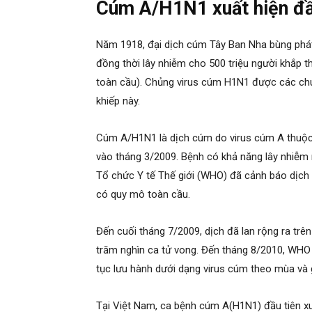
Cúm A/H1N1 xuất hiện đầ
Năm 1918, đại dịch cúm Tây Ban Nha bùng phát
đồng thời lây nhiễm cho 500 triệu người khắp 
toàn cầu). Chủng virus cúm H1N1 được các chuy
khiếp này.
Cúm A/H1N1 là dịch cúm do virus cúm A thuộ
vào tháng 3/2009. Bệnh có khả năng lây nhiễm 
Tổ chức Y tế Thế giới (WHO) đã cảnh báo dịch 
có quy mô toàn cầu.
Đến cuối tháng 7/2009, dịch đã lan rộng ra trê
trăm nghìn ca tử vong. Đến tháng 8/2010, WHO 
tục lưu hành dưới dạng virus cúm theo mùa và g
Tại Việt Nam, ca bệnh cúm A(H1N1) đầu tiên x