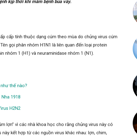
ệnh kịp thời khi mầm bệnh bủa vây.
hấp cấp tính thuộc dạng cúm theo mùa do chủng virus cúm
Tên gọi phân nhóm H1N1 là liên quan đến loại protein
inin nhóm 1 (H1) và neuraminidase nhóm 1 (N1).
 như thế nào?
n Nha 1918
Virus H2N2
úm lợn” vì các nhà khoa học cho rằng chủng virus này có
s này kết hợp từ các nguồn virus khác nhau: lợn, chim,