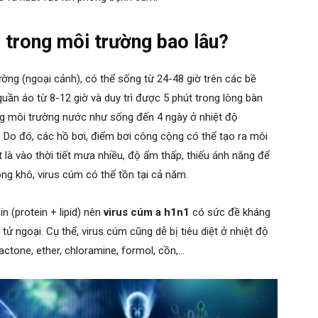
 trong môi trường bao lâu?
ường (ngoại cảnh), có thể sống từ 24-48 giờ trên các bề
quần áo từ 8-12 giờ và duy trì được 5 phút trong lòng bàn
ng môi trường nước như sống đến 4 ngày ở nhiệt độ
. Do đó, các hồ bơi, điểm bơi công cộng có thể tạo ra môi
là vào thời tiết mưa nhiều, độ ẩm thấp, thiếu ánh nắng để
ng khô, virus cúm có thể tồn tại cả năm.
in (protein + lipid) nên
virus cúm a h1n1
có sức đề kháng
 tử ngoại. Cụ thể, virus cúm cũng dễ bị tiêu diệt ở nhiệt độ
actone, ether, chloramine, formol, cồn,…