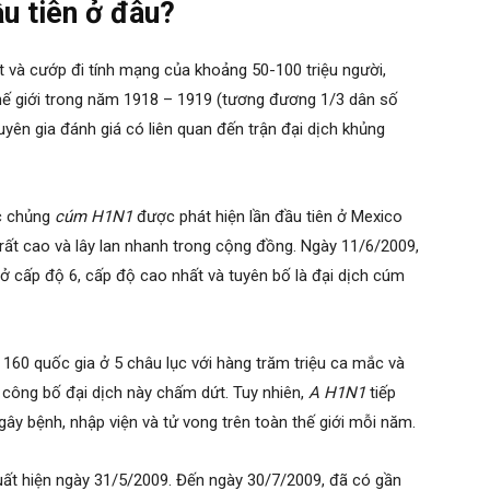
u tiên ở đâu?
 và cướp đi tính mạng của khoảng 50-100 triệu người,
thế giới trong năm 1918 – 1919 (tương đương 1/3 dân số
ên gia đánh giá có liên quan đến trận đại dịch khủng
c chủng
cúm H1N1
được phát hiện lần đầu tiên ở Mexico
rất cao và lây lan nhanh trong cộng đồng. Ngày 11/6/2009,
ở cấp độ 6, cấp độ cao nhất và tuyên bố là đại dịch cúm
n 160 quốc gia ở 5 châu lục với hàng trăm triệu ca mắc và
công bố đại dịch này chấm dứt. Tuy nhiên,
A H1N1
tiếp
ây bệnh, nhập viện và tử vong trên toàn thế giới mỗi năm.
uất hiện ngày 31/5/2009. Đến ngày 30/7/2009, đã có gần