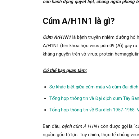
cần hành động quyết liệt, chủng ngừa phòng b
Cúm A/H1N1 là gì?
Cúm A/H1N1
là bệnh truyền nhiễm đường hô 
A/H1N1 (tên khoa học virus pdm09 (A)) gây ra. 
kháng nguyên trên vỏ virus: protein hemagglut
Có thể bạn quan tâm:
Sự khác biệt giữa cúm mùa và cúm đại dịch
Tổng hợp thông tin về Đại dịch cúm Tây Ba
Tổng hợp thông tin về Đại dịch 1957-1958: 
Ban đầu,
bệnh cúm A H1N1
còn được gọi là “c
nguồn gốc từ lợn. Tuy nhiên, thực tế chủng viru