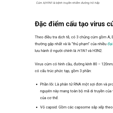
Cúm A/H1N1 là bệnh truyền nhiễm đường hô hấp
Đặc điểm cấu tạo virus 
Theo điều tra dịch tễ, có 3 chủng cúm gồm A, 
thường gặp nhất và là “thủ phạm” của nhiều
đại
lưu hành ở người chính là
H1N1
và H3N2.
Virus cúm có hình cầu, đường kính 80 – 120nm
có cấu trúc phức tạp, gồm 3 phần:
Phần lõi: Là phân tử RNA một sợi đơn và pr
nguyên này mang toàn bộ mã di truyền của v
của cơ thể.
Vỏ capsid: Gồm các capsome sắp xếp theo 