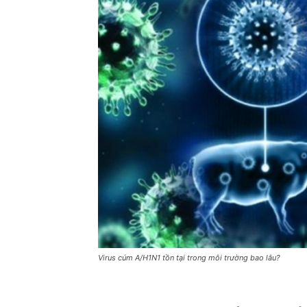
Virus cúm A/H1N1 tồn tại trong môi trường bao lâu?