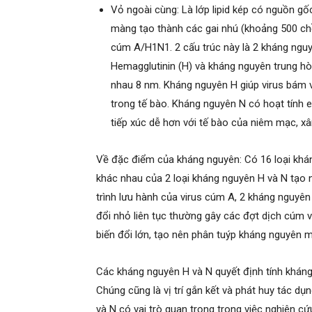
Vỏ ngoài cùng: Là lớp lipid kép có nguồn gố
màng tạo thành các gai nhú (khoảng 500 chồ
cúm A/H1N1. 2 cấu trúc này là 2 kháng ngu
Hemagglutinin (H) và kháng nguyên trung hò
nhau 8 nm. Kháng nguyên H giúp virus bám
trong tế bào. Kháng nguyên N có hoạt tính 
tiếp xúc dễ hơn với tế bào của niêm mạc, x
Về đặc điểm của kháng nguyên: Có 16 loại khán
khác nhau của 2 loại kháng nguyên H và N tạo 
trình lưu hành của virus cúm A, 2 kháng nguyên
đổi nhỏ liên tục thường gây các đợt dịch cúm v
biến đổi lớn, tạo nên phân tuýp kháng nguyên m
Các kháng nguyên H và N quyết định tính khán
Chúng cũng là vị trí gắn kết và phát huy tác d
và N có vai trò quan trọng trong việc nghiên c