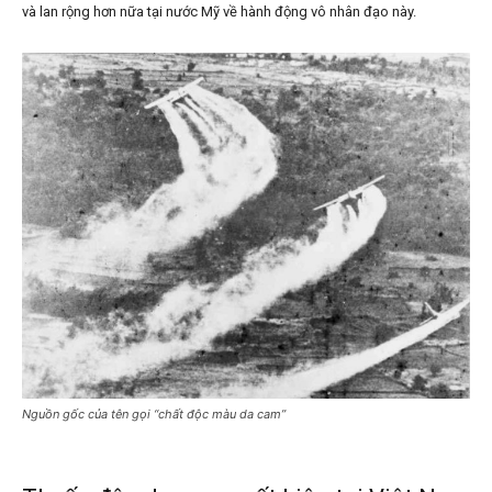
và lan rộng hơn nữa tại nước Mỹ về hành động vô nhân đạo này.
Nguồn gốc của tên gọi “chất độc màu da cam”