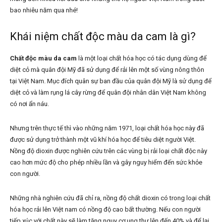
bao nhiêu năm qua nhé!
Khái niệm chất độc màu da cam là gì?
Chất độc màu da cam
là một loại chất hóa học có tác dụng dùng để
diệt cỏ mà quân đội Mỹ đã sử dụng để rải lên một số vùng nông thôn
tại Việt Nam. Mục đích quân sự ban đầu của quân đội Mỹ là sử dụng để
diệt cỏ và làm rụng lá cây rừng để quân đội nhân dân Việt Nam không
có nơi ẩn náu.
Nhưng trên thực tế thì vào những năm 1971, loại chất hóa học này đã
được sử dụng trở thành một vũ khí hóa học để tiêu diệt người Việt.
Nồng độ dioxin được nghiên cứu trên các vùng bị rải loại chất độc này
cao hơn mức độ cho phép nhiều lần và gây nguy hiểm đến sức khỏe
con người.
Những nhà nghiên cứu đã chỉ ra, nồng độ chất dioxin có trong loại chất
hóa học rải lên Việt nam có nồng độ cao bất thường. Nếu con người
tiếp xúc với chất này sẽ làm tăng nguy cơ ung thư lên đến 40% và để lại