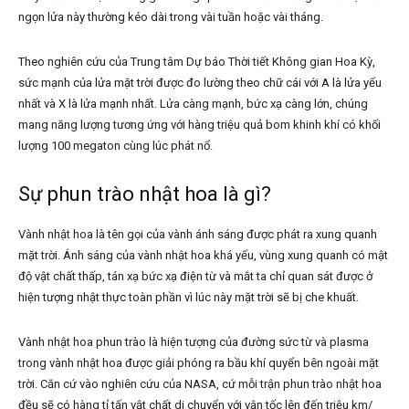
ngọn lửa này thường kéo dài trong vài tuần hoặc vài tháng.
Theo nghiên cứu của Trung tâm Dự báo Thời tiết Không gian Hoa Kỳ,
sức mạnh của lửa mặt trời được đo lường theo chữ cái với A là lửa yếu
nhất và X là lửa mạnh nhất. Lửa càng mạnh, bức xạ càng lớn, chúng
mang năng lượng tương ứng với hàng triệu quả bom khinh khí có khối
lượng 100 megaton cùng lúc phát nổ.
Sự phun trào nhật hoa là gì?
Vành nhật hoa là tên gọi của vành ánh sáng được phát ra xung quanh
mặt trời. Ánh sáng của vành nhật hoa khá yếu, vùng xung quanh có mật
độ vật chất thấp, tán xạ bức xạ điện từ và mắt ta chỉ quan sát được ở
hiện tượng nhật thực toàn phần vì lúc này mặt trời sẽ bị che khuất.
Vành nhật hoa phun trào là hiện tượng của đường sức từ và plasma
trong vành nhật hoa được giải phóng ra bầu khí quyển bên ngoài mặt
trời. Căn cứ vào nghiên cứu của NASA, cứ mỗi trận phun trào nhật hoa
đều sẽ có hàng tỉ tấn vật chất di chuyển với vận tốc lên đến triệu km/