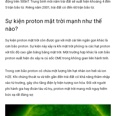
động trên 500nT. Trung bình mỗi năm trái đất sẽ xuất hiện khoảng 4 đến
5 trận bão từ. Riêng năm 2001, trái đất có đến 60 trận bão từ.
Sự kiện proton mặt trời mạnh như thế
nào?
Sự kiện proton mặt trời còn được gọi với một cái tên ngắn gọn khác là
cơn bão proton. Sự kiện này xảy ra khi mặt trời phóng ra các hạt proton
với tốc độ cao gần bằng bằng mặt trời. Một trường hợp khác là cơn bão
proton xuất hiện do xảy ra cú sốc CME trong không gian liên hành tinh.
Trong cơn bão proton có chứa một lượng lớn hạt nhân ion heli và ion
HZE. Khi chúng thoát ra và tiến gần đến trái đất có khả năng thâm nhập
vào từ trường, gây cho tầng điện ly hiện tượng ion hóa. Đối với người
phi hành gia hay đoàn tàu vũ trụ, proton mặt trời mang mối nguy hiểm
bức xạ rất đáng sợ.