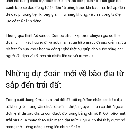
thiệt hại bằng cách dự đoán thời điểm tấn công của nó. Thời gian để
cảnh báo sẽ dao động từ 12 đến 15 tiếng trước khi bão mặt trời ập đến
để các phương tiện không gian như hàng không, vệ tinh, công ty điện
lực có thể hành động.
Thông qua thiết Advanced Composition Explorer, chuyên gia có thể
đoán chính xác hướng đi và sức mạnh của
bão mặt trời
sắp diễn ra. Sự
phát triển của khoa học và công nghệ thật sự giúp cho cuộc sống con
người ổn định và tốt hơn rất nhiều lần so với trước kia.
Những dự đoán mới về bão địa từ
sắp đến trái đất
Trong cuối tháng 9 vừa qua, trái đất đã bất ngờ đón nhận cơn bão địa
từ khổng lồ nhưng vẫn chưa xác định được nguyên nhân cụ thể. Ngoài
đơn vị nT thì bão địa từ còn được đo lường bằng chỉ số K. Cơn
bão mặt
trời
vừa qua mang theo sức mạnh đạt mức K7/K9, có thể thấy được nó
mang một luồng năng lượng lớn như thế nào.