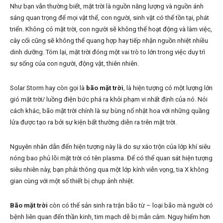
Như bạn vẫn thường biết, mặt trời là nguồn năng lượng và nguồn ánh
sáng quan trọng để mọi vật thể, con người, sinh vật có thể tồn tại, phát
triển. Không có mặt trời, con người sẽ không thể hoạt động và làm việc,
cây cối cũng sẽ không thể quang hợp hay tiếp nhận nguồn nhiệt nhiều
dinh dưỡng. Tóm lại, mặt trời đóng một vai trò to lớn trong việc duy trì
sự sống của con người, động vật, thiên nhiên.
Solar Storm hay còn gọi là
bão mặt trời
, là hiện tượng có một lượng lớn
gió mặt trời/ luồng điện bức phá ra khỏi phạm vi nhất định của nó. Nói
cách khác, bão mặt trời chính là sự bùng nổ nhật hoa với những quầng
lửa được tạo ra bởi sự kiện bất thường diễn ra trên mặt trời.
Nguyên nhân dẫn đến hiện tượng này là do sự xáo trộn của lớp khí siêu
nóng bao phủ lõi mặt trời có tên plasma. Để có thể quan sát hiện tượng
siêu nhiên này, bạn phải thông qua một lớp kính viễn vọng, tia X không
gian cùng với một số thiết bị chụp ảnh nhiệt.
Bão mặt trời
còn có thể sản sinh ra trận bão từ – loại bão mà người có
bệnh liên quan đến thần kinh, tim mạch dễ bị mẫn cảm. Nguy hiểm hơn